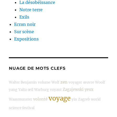
La désobéissance
Notre terre
Exils
Ecran noir
Sur scène
Expositions
NUAGE DE MOTS CLEFS
zen
Walter Benjamin
volume
Wolf
voyager
œuvre
Woolf
Zagajewski
yeux
yang
Yalta
œil
Warburg
voyant
voyage
volonté
Waasmunster
yin
Zagreb
world
science festival