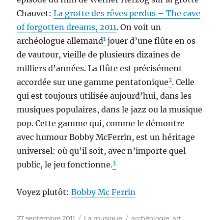
Chauvet:
La grotte des rêves perdus – The cave
of forgotten dreams, 2011
. On voit un
1
archéologue allemand
jouer d’une flûte en os
de vautour, vieille de plusieurs dizaines de
milliers d’années. La flûte est précisément
2
accordée sur une gamme pentatonique
. Celle
qui est toujours utilisée aujourd’hui, dans les
musiques populaires, dans le jazz ou la musique
pop. Cette gamme qui, comme le démontre
avec humour Bobby McFerrin, est un héritage
universel: où qu’il soit, avec n’importe quel
3
public, le jeu fonctionne.
Voyez plutôt:
Bobby Mc Ferrin
Publié
Catégories
Étiquettes
27 septembre 2011
La musique
archéologie
,
art