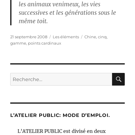
les animaux venimeux, les vies
successives et les générations sous le
même toit.
Publié
Catégories
Étiquettes
21 septembre 2008
Les éléments
Chine
,
cinq
,
le
gamme
,
points cardinaux
RE
Recherche
pour :
L’ATELIER PUBLIC: MODE D’EMPLOI.
L’ATELIER PUBLIC est divisé en deux