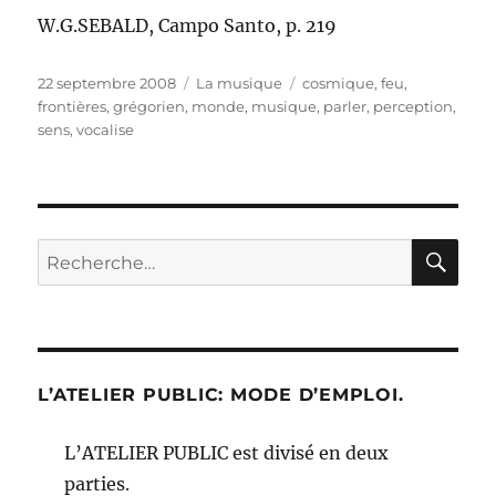
W.G.SEBALD, Campo Santo, p. 219
Publié
Catégories
Étiquettes
22 septembre 2008
La musique
cosmique
,
feu
,
le
frontières
,
grégorien
,
monde
,
musique
,
parler
,
perception
,
sens
,
vocalise
RE
Recherche
pour :
L’ATELIER PUBLIC: MODE D’EMPLOI.
L’ATELIER PUBLIC est divisé en deux
parties.