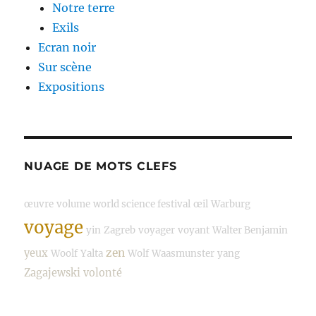
Notre terre
Exils
Ecran noir
Sur scène
Expositions
NUAGE DE MOTS CLEFS
œuvre
volume
world science festival
œil
Warburg
voyage
yin
Zagreb
voyager
voyant
Walter Benjamin
zen
yeux
Woolf
Yalta
Wolf
Waasmunster
yang
Zagajewski
volonté