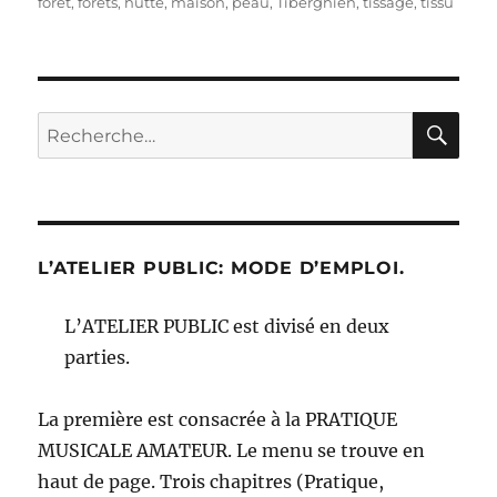
le
forêt
,
forêts
,
hutte
,
maison
,
peau
,
Tiberghien
,
tissage
,
tissu
RE
Recherche
pour :
L’ATELIER PUBLIC: MODE D’EMPLOI.
L’ATELIER PUBLIC est divisé en deux
parties.
La première est consacrée à la PRATIQUE
MUSICALE AMATEUR. Le menu se trouve en
haut de page. Trois chapitres (Pratique,