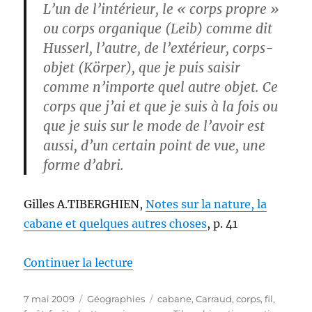
L’un de l’intérieur, le « corps propre »
ou corps organique (Leib) comme dit
Husserl, l’autre, de l’extérieur, corps-
objet (Körper), que je puis saisir
comme n’importe quel autre objet. Ce
corps que j’ai et que je suis à la fois ou
que je suis sur le mode de l’avoir est
aussi, d’un certain point de vue, une
forme d’abri.
Gilles A.TIBERGHIEN,
Notes sur la nature, la
cabane et quelques autres choses
, p. 41
de « La cabane »
Continuer la lecture
Publié
Catégories
Étiquettes
7 mai 2009
Géographies
cabane
,
Carraud
,
corps
,
fil
,