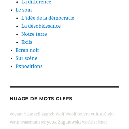
La différence
Le soin
L’idée de la démocratie
La désobéissance
Notre terre
Exils
Ecran noir
Sur scène
Expositions
NUAGE DE MOTS CLEFS
volonté
voyant
Yalta
œil
Zagreb
Wolf
Woolf
œuvre
yin
yeux
Zagajewski
yang
Waasmunster
world science