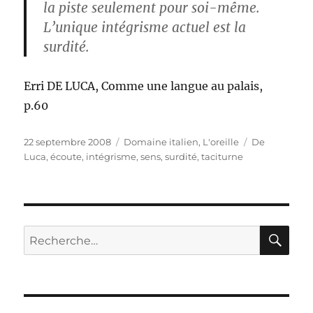
la piste seulement pour soi-même.
L’unique intégrisme actuel est la
surdité.
Erri DE LUCA, Comme une langue au palais,
p.60
Publié
Catégories
Étiquettes
22 septembre 2008
Domaine italien
,
L'oreille
De
le
Luca
,
écoute
,
intégrisme
,
sens
,
surdité
,
taciturne
RE
Recherche
pour :