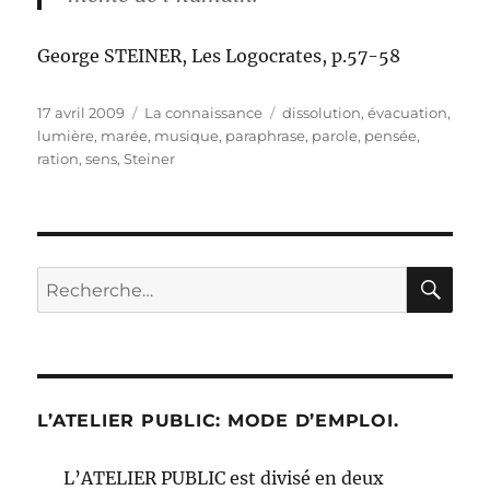
George STEINER, Les Logocrates, p.57-58
Publié
Catégories
Étiquettes
17 avril 2009
La connaissance
dissolution
,
évacuation
,
le
lumière
,
marée
,
musique
,
paraphrase
,
parole
,
pensée
,
ration
,
sens
,
Steiner
RE
Recherche
pour :
L’ATELIER PUBLIC: MODE D’EMPLOI.
L’ATELIER PUBLIC est divisé en deux