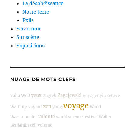
La désobéissance
Notre terre
Exils
Ecran noir
Sur scène
Expositions
NUAGE DE MOTS CLEFS
yeux
Zagajewski
Yalta
Wolf
Zagreb
voyager
yin
œuvre
voyage
zen
Warburg
voyant
yang
Woolf
volonté
Waasmunster
world science festival
Walter
Benjamin
œil
volume