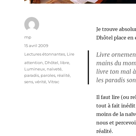
Je trouve absolu
Auteur
mp
Dhôtel place en
Publié
15 avril 2009
le
Livre ornemen
Catégories
Lectures étonnantes
,
Lire
mains du mom
Étiquettes
attention
,
Dhôtel
,
libre
,
Lumineux
,
naïveté
,
livre ton mal 
paradis
,
paroles
,
réalité
,
les paradis son
sens
,
vérité
,
Vitrac
Il faut lire (ou r
tout à fait inédi
moins de la naïv
nous et percevoi
réalité.