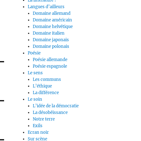
La littérature ?
Langues d’ailleurs
Domaine allemand
Domaine américain
Domaine helvétique
Domaine italien
Domaine japonais
Domaine polonais
Poésie
Poésie allemande
Poésie espagnole
Le sens
Les communs
L’éthique
La différence
Le soin
L’idée de la démocratie
La désobéissance
Notre terre
Exils
Ecran noir
Sur scène