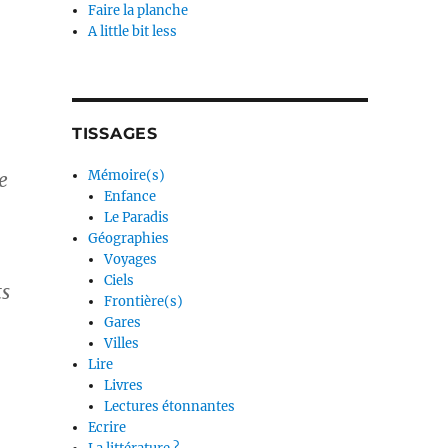
Faire la planche
A little bit less
TISSAGES
Mémoire(s)
e
Enfance
Le Paradis
Géographies
Voyages
Ciels
ts
Frontière(s)
Gares
Villes
Lire
Livres
Lectures étonnantes
Ecrire