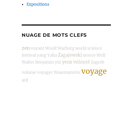
Expositions
NUAGE DE MOTS CLEFS
zen
voyant
Woolf
Warburg
world science
Zagajewski
festival
yang
Yalta
œuvre
Wolf
yeux
volonté
Walter Benjamin
yin
Zagreb
voyage
volume
voyager
Waasmunster
œil