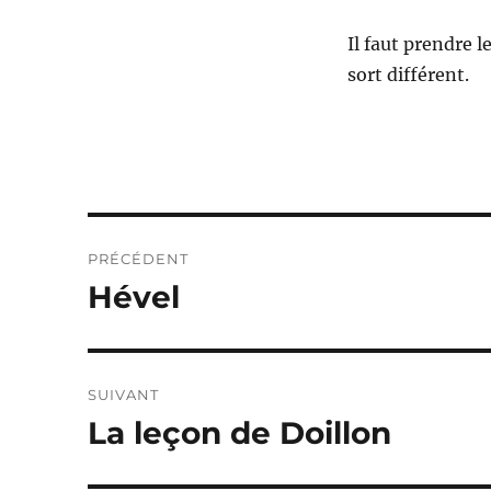
Il faut prendre 
sort différent.
Navigation
PRÉCÉDENT
de
Hével
Publication
précédente :
l’article
SUIVANT
La leçon de Doillon
Publication
suivante :