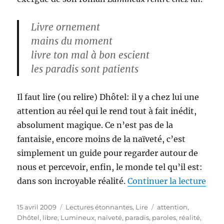
Livre ornement
mains du moment
livre ton mal à bon escient
les paradis sont patients
Il faut lire (ou relire) Dhôtel: il y a chez lui une
attention au réel qui le rend tout à fait inédit,
absolument magique. Ce n’est pas de la
fantaisie, encore moins de la naïveté, c’est
simplement un guide pour regarder autour de
nous et percevoir, enfin, le monde tel qu’il est:
de «
dans son incroyable réalité.
Continuer la lecture
Publié
Catégories
Étiquettes
15 avril 2009
Lectures étonnantes
,
Lire
attention
,
le
Dhôtel
,
libre
,
Lumineux
,
naïveté
,
paradis
,
paroles
,
réalité
,