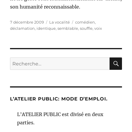
son humanité reconnaissable.
Publié
Catégories
Étiquettes
7 décembre 2009
La vocalité
comédien
,
le
déclamation
,
identique
,
semblable
,
souffle
,
voix
RE
Recherche
pour :
L’ATELIER PUBLIC: MODE D’EMPLOI.
L’ATELIER PUBLIC est divisé en deux
parties.