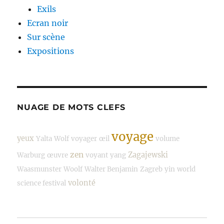
Exils
Ecran noir
Sur scène
Expositions
NUAGE DE MOTS CLEFS
voyage
yeux
Yalta
Wolf
voyager
œil
volume
zen
Zagajewski
Warburg
œuvre
voyant
yang
Waasmunster
Woolf
Walter Benjamin
Zagreb
yin
world
volonté
science festival