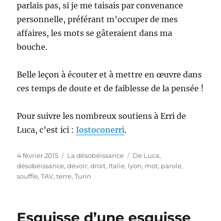
parlais pas, si je me taisais par convenance
personnelle, préférant m’occuper de mes
affaires, les mots se gâteraient dans ma
bouche.
Belle leçon à écouter et à mettre en œuvre dans
ces temps de doute et de faiblesse de la pensée !
Pour suivre les nombreux soutiens à Erri de
Luca, c’est ici :
Iostoconerri
.
Publié
Catégories
Étiquettes
4 février 2015
La désobéissance
De Luca
,
le
désobéissance
,
devoir
,
droit
,
Italie
,
lyon
,
mot
,
parole
,
souffle
,
TAV
,
terre
,
Turin
Esquisse d’une esquisse