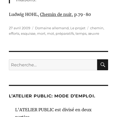
Ludwig HOHL,
Chemin de nuit
, p.79-80
Publié
Catégories
Étiquettes
27 avril 2009
Domaine allemand
,
Le projet
chemin
,
le
efforts
,
esquisse
,
mort
,
mot
,
préparatifs
,
temps
,
œuvre
RE
Recherche
pour :
L’ATELIER PUBLIC: MODE D’EMPLOI.
L’ATELIER PUBLIC est divisé en deux