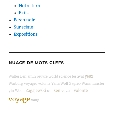
Notre terre
Exils
Ecran noir
Sur scène
Expositions
NUAGE DE MOTS CLEFS
yeux
Walter Benjamin
œuvre
world science festival
Warburg
voyager
volume
Yalta
Wolf
Zagreb
Waasmunster
zen
Zagajewski
volonté
yin
Woolf
œil
voyant
voyage
yang