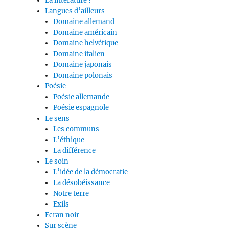
La littérature ?
Langues d’ailleurs
Domaine allemand
Domaine américain
Domaine helvétique
Domaine italien
Domaine japonais
Domaine polonais
Poésie
Poésie allemande
Poésie espagnole
Le sens
Les communs
L’éthique
La différence
Le soin
L’idée de la démocratie
La désobéissance
Notre terre
Exils
Ecran noir
Sur scène