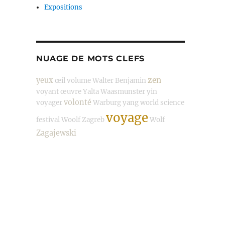
Expositions
NUAGE DE MOTS CLEFS
zen
yeux
œil
volume
Walter Benjamin
voyant
œuvre
Yalta
Waasmunster
yin
volonté
voyager
Warburg
yang
world science
voyage
festival
Woolf
Zagreb
Wolf
Zagajewski