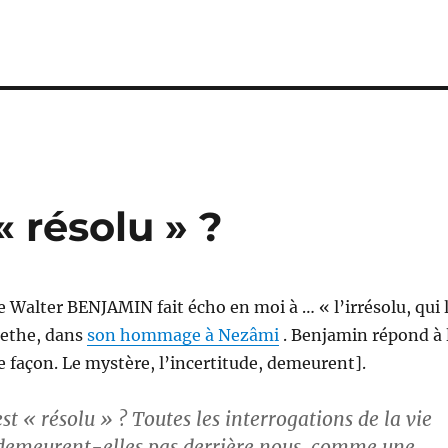
« résolu » ?
de Walter BENJAMIN fait écho en moi à … « l’irrésolu, qui 
oethe, dans
son hommage à Nezâmi
. Benjamin répond à 
e façon. Le mystère, l’incertitude, demeurent].
st « résolu » ? Toutes les interrogations de la vie
 demeurent-elles pas derrière nous, comme une