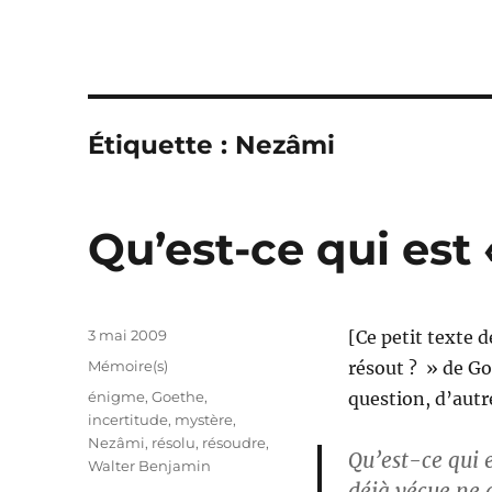
Étiquette :
Nezâmi
Qu’est-ce qui est 
Publié
3 mai 2009
[Ce petit texte 
le
Catégories
Mémoire(s)
résout ? » de G
Étiquettes
énigme
,
Goethe
,
question, d’autr
incertitude
,
mystère
,
Nezâmi
,
résolu
,
résoudre
,
Qu’est-ce qui e
Walter Benjamin
déjà vécue ne