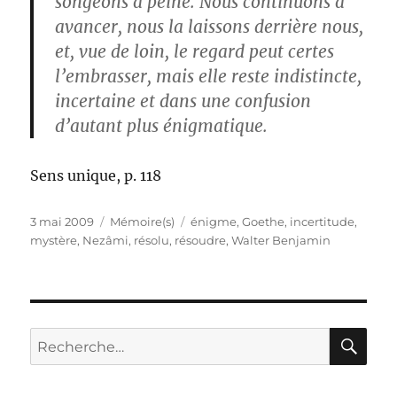
songeons à peine. Nous continuons à
avancer, nous la laissons derrière nous,
et, vue de loin, le regard peut certes
l’embrasser, mais elle reste indistincte,
incertaine et dans une confusion
d’autant plus énigmatique.
Sens unique, p. 118
Publié
Catégories
Étiquettes
3 mai 2009
Mémoire(s)
énigme
,
Goethe
,
incertitude
,
le
mystère
,
Nezâmi
,
résolu
,
résoudre
,
Walter Benjamin
RE
Recherche
pour :