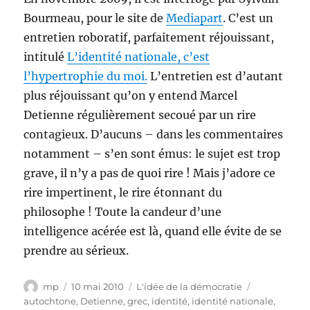
Bourmeau, pour le site de
Mediapart
. C’est un
entretien roboratif, parfaitement réjouissant,
intitulé
L’identité nationale, c’est
l’hypertrophie du moi.
L’entretien est d’autant
plus réjouissant qu’on y entend Marcel
Detienne régulièrement secoué par un rire
contagieux. D’aucuns – dans les commentaires
notamment – s’en sont émus: le sujet est trop
grave, il n’y a pas de quoi rire ! Mais j’adore ce
rire impertinent, le rire étonnant du
philosophe ! Toute la candeur d’une
intelligence acérée est là, quand elle évite de se
prendre au sérieux.
Auteur
Publié
Catégories
Étiquettes
mp
10 mai 2010
L'idée de la démocratie
le
autochtone
,
Detienne
,
grec
,
identité
,
identité nationale
,