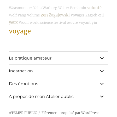
volonté
Waasmunster
Yalta
Warburg
Walter Benjamin
zen
Zagajewski
Wolf
yang
volume
voyager
Zagreb
œil
yeux
Woolf
world science festival
œuvre
voyant
yin
voyage
ouvrir
La pratique amateur
le
sous-
menu
ouvrir
Incarnation
le
sous-
menu
ouvrir
Des émotions
le
sous-
menu
ouvrir
A propos de mon Atelier public
le
sous-
menu
ATELIER PUBLIC
Fièrement propulsé par WordPress