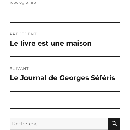
idéologie
,
rire
Navigation
PRÉCÉDENT
de
Le livre est une maison
Publication
précédente :
l’article
SUIVANT
Le Journal de Georges Séféris
Publication
suivante :
RE
Recherche
pour :