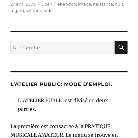
Publié
Catégories
Étiquettes
27 avril 2009
L'oeil
abandon
,
image
,
naissance
,
nuit
,
le
regard
,
solitude
,
vide
RE
Recherche
pour :
L’ATELIER PUBLIC: MODE D’EMPLOI.
L’ATELIER PUBLIC est divisé en deux
parties.
La première est consacrée à la PRATIQUE
MUSICALE AMATEUR. Le menu se trouve en