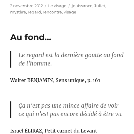
Publié
Catégories
Étiquettes
3 novembre 2012
Le visage
jouissance
,
Juliet
,
le
mystère
,
regard
,
rencontre
,
visage
Au fond…
Le regard est la dernière goutte au fond
de l’homme.
Walter BENJAMIN, Sens unique, p. 161
Ça n’est pas une mince affaire de voir
ce qui n’est pas encore décidé à être vu.
Israël ÉLIRAZ, Petit carnet du Levant