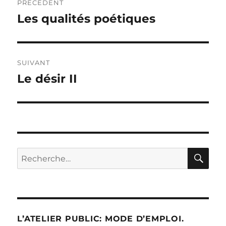
PRÉCÉDENT
de
Les qualités poétiques
Publication
précédente :
l’article
SUIVANT
Le désir II
Publication
suivante :
RE
Recherche
pour :
L’ATELIER PUBLIC: MODE D’EMPLOI.