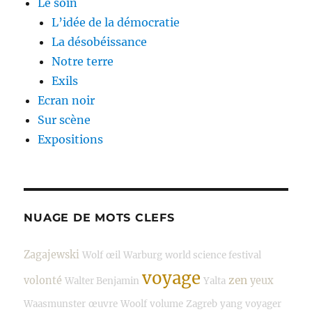
Le soin
L’idée de la démocratie
La désobéissance
Notre terre
Exils
Ecran noir
Sur scène
Expositions
NUAGE DE MOTS CLEFS
Zagajewski
Wolf
œil
Warburg
world science festival
voyage
zen
volonté
yeux
Walter Benjamin
Yalta
Waasmunster
œuvre
Woolf
volume
Zagreb
yang
voyager