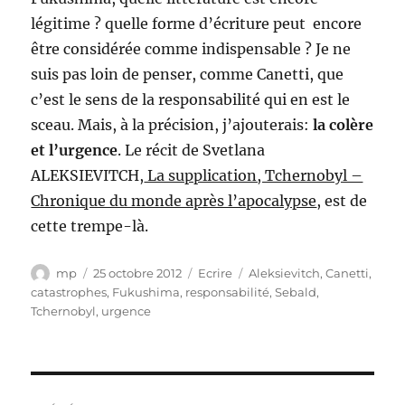
légitime ? quelle forme d’écriture peut encore
être considérée comme indispensable ? Je ne
suis pas loin de penser, comme Canetti, que
c’est le sens de la responsabilité qui en est le
sceau. Mais, à la précision, j’ajouterais:
la colère
et l’urgence
. Le récit de Svetlana
ALEKSIEVITCH,
La supplication, Tchernobyl –
Chronique du monde après l’apocalypse
, est de
cette trempe-là.
Auteur
Publié
Catégories
Étiquettes
mp
25 octobre 2012
Ecrire
Aleksievitch
,
Canetti
,
le
catastrophes
,
Fukushima
,
responsabilité
,
Sebald
,
Tchernobyl
,
urgence
Navigation