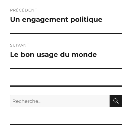
Navigation
PRÉCÉDENT
de
Un engagement politique
Publication
précédente :
l’article
SUIVANT
Le bon usage du monde
Publication
suivante :
RE
Recherche
pour :