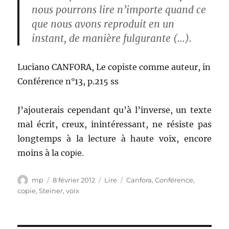
nous pourrons lire n’importe quand ce
que nous avons reproduit en un
instant, de manière fulgurante (…).
Luciano CANFORA, Le copiste comme auteur, in
Conférence n°13, p.215 ss
J’ajouterais cependant qu’à l’inverse, un texte
mal écrit, creux, inintéressant, ne résiste pas
longtemps à la lecture à haute voix, encore
moins à la cop
ie.
Auteur
Publié
Catégories
Étiquettes
mp
8 février 2012
Lire
Canfora
,
Conférence
,
le
copie
,
Steiner
,
voix