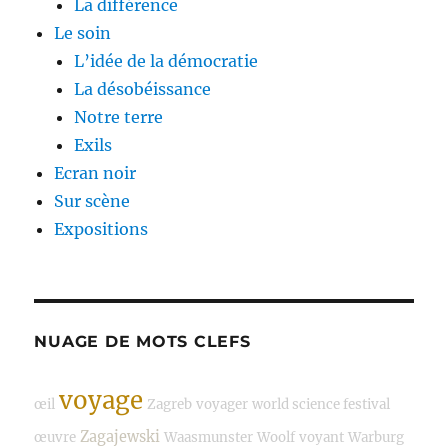
La différence
Le soin
L’idée de la démocratie
La désobéissance
Notre terre
Exils
Ecran noir
Sur scène
Expositions
NUAGE DE MOTS CLEFS
voyage
œil
Zagreb
voyager
world science festival
Zagajewski
œuvre
Waasmunster
Woolf
voyant
Warburg